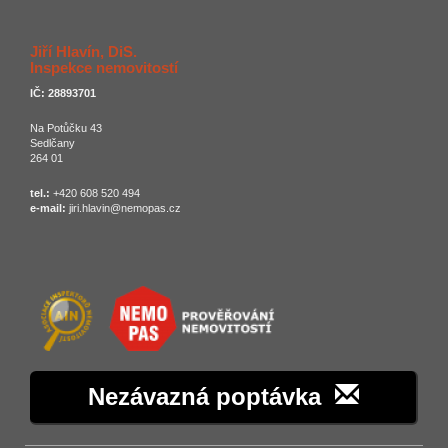
Jiří Hlavín, DiS.
Inspekce nemovitostí
IČ: 28893701
Na Potůčku 43
Sedlčany
264 01
tel.:
+420 608 520 494
e-mail:
jiri.hlavin@nemopas.cz
Nezávazná poptávka