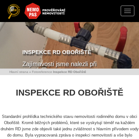
Toggle
naviga
INSPEKCE RD OBOŘIŠTĚ
Zajímavosti jsme nalezli při
technické kontrole stavby RD v
Hlavní strana
»
Fotoreference
Inspekce RD Obořiště
Obořišti.
INSPEKCE RD OBOŘIŠTĚ
Standardní prohlídka technického stavu nemovitosti rodinného domu v obci
Obořiště. Kromě běžných problémů, které se vyskytují téměř na každém
druhém RD jsme zde objevili také jednu zvláštnost s hlavním přívodem vody
do domu. Byla vypracovaná zpráva o inspekci nemovitosti a vše bylo