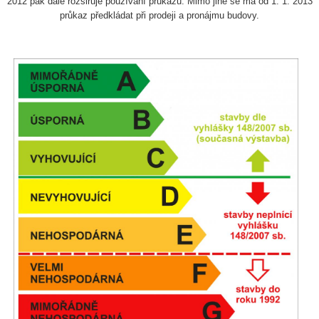
2012 pak dále rozšiřuje používání průkazů. Mimo jiné se má od 1. 1. 2013
průkaz předkládat při prodeji a pronájmu budovy.