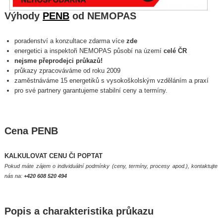
Výhody
PENB
od NEMOPAS
poradenství a konzultace zdarma více
zde
energetici a inspektoři NEMOPAS působí na území
celé ČR
nejsme přeprodejci průkazů!
průkazy zpracováváme od roku 2009
zaměstnáváme 15 energetiků s vysokoškolským vzděláním a praxí
pro své partnery garantujeme stabilní ceny a termíny.
Cena PENB
KALKULOVAT CENU ČI POPTAT
Pokud máte zájem o individuální podmínky (ceny, termíny, procesy apod.), kontaktujte
nás na:
+420 608 520 494
Popis a charakteristika průkazu