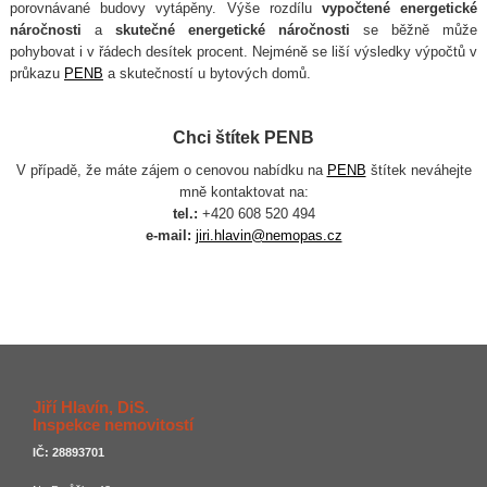
porovnávané budovy vytápěny. Výše rozdílu
vypočtené energetické
náročnosti
a
skutečné energetické náročnosti
se běžně může
pohybovat i v řádech desítek procent. Nejméně se liší výsledky výpočtů v
průkazu
PENB
a skutečností u bytových domů.
Chci štítek PENB
V případě, že máte zájem o cenovou nabídku na
PENB
štítek neváhejte
mně kontaktovat na:
tel.:
+420 608 520 494
e-mail:
jiri.hlavin@nemopas.cz
Jiří Hlavín, DiS.
Inspekce nemovitostí
IČ: 28893701