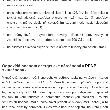
na budovy navrhované a obvykle užívané jako místo bohoslužeb a pro
náboženské účely
na stavbu pro rodinnou rekreaci, které jsou užívány jen část roku a
jejichž odhadovaná spotřeba energie je nižší než 25 % spotřeby
energie, k níž by došlo při celoročním užívání (tedy např. rekreační
chaty neužívané v zimě)
na průmyslové a výrobních provozy, dílenské provozovny a
zemědělské budovy se spotřebou energie do 700 GJ za rok
na budovy zpravodajských služeb a důležité budovy pro obranu státu.
Odpovídá hodnota energetické náročnosti v
PENB
skutečnosti?
Vypočtená hodnota roční energetické potřeby tepla na vytápění, kterou
uvádí
průkaz energetické náročnosti
nemusí přesně odpovídat
skutečně naměřené spotřebě energie na při provozu budovy. Důvodem je
to, že výpočty v
PENB
používají smluvní vstupní údaje jako například
způsob užívání budovy a parametry technických zařízení. Použití
smluvních hodnot umožní porovnávat jednotlivé budovy mezi sebou, a to
bez toho, aniž by porovnání zkreslovala například teplota, na kterou jsou