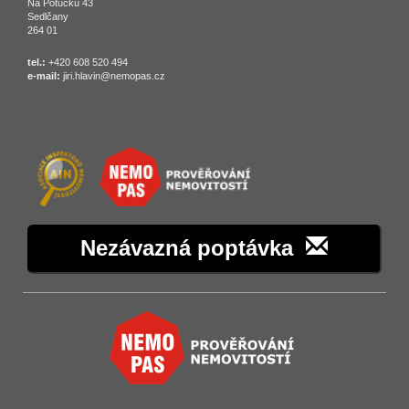
Na Potůčku 43
Sedlčany
264 01
tel.:
+420 608 520 494
e-mail:
jiri.hlavin@nemopas.cz
Nezávazná poptávka