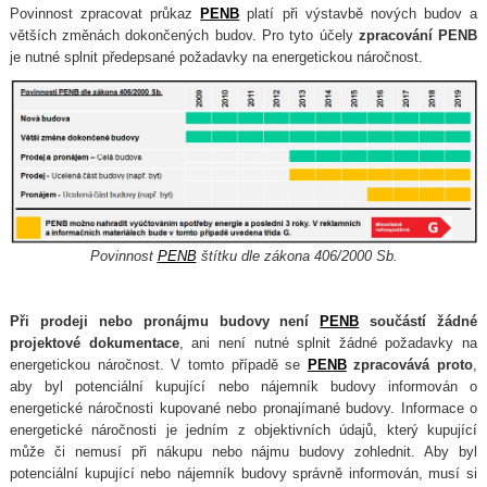
Povinnost zpracovat průkaz
PENB
platí při výstavbě nových budov a
větších změnách dokončených budov. Pro tyto účely
zpracování PENB
je nutné splnit předepsané požadavky na energetickou náročnost.
Povinnost
PENB
štítku dle zákona 406/2000 Sb.
Při prodeji nebo pronájmu budovy není
PENB
součástí žádné
projektové dokumentace
, ani není nutné splnit žádné požadavky na
energetickou náročnost. V tomto případě se
PENB
zpracovává proto
,
aby byl potenciální kupující nebo nájemník budovy informován o
energetické náročnosti kupované nebo pronajímané budovy. Informace o
energetické náročnosti je jedním z objektivních údajů, který kupující
může či nemusí při nákupu nebo nájmu budovy zohlednit. Aby byl
potenciální kupující nebo nájemník budovy správně informován, musí si