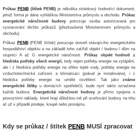
Průkaz
PENB
(štítek PENB)
je několika stránkový hodnotící dokument,
jehož forma je dána vyhláškou Ministerstva průmyslu a obchodu.
Průkaz
energetické náročnosti budovy
potvrzuje osoba autorizovaná pro
vystavování těchto průkazů (přezkoušená Ministerstvem průmyslu a
obchodu).
Průkaz
PENB
(PENB štítek) posuzuje úroveň stávajícího energetického
hospodářství objektu a na základě toho zatřídí objekt / budovu / dům na
stupnici A až G energetické náročnosti.
Průkaz objekt hodnotí z
hlediska potřeby všech energií,
tedy nejen potřeby energie na vytápění,
ale i z hlediska potřeby energie na ohřev teplé vody, potřeby energie na
vzduchotechnická zařízení a klimatizaci (pokud je instalováno), i z
hlediska potřeby energie na umělé osvětlení. Tak jako
známe
energetické štítky
u domácích spotřebičů, bude nyní takto označena
každá budova.
Energetická náročnost budovy
je přímo spojena s
provozními náklady, které hrají důležitou roli při oceňování budovy na trhu
ať už v případě prodeje, koupě nebo pronájmu.
Kdy se průkaz / štítek
PENB
MUSÍ zpracovat