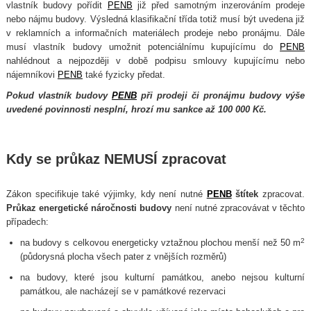
vlastník budovy pořídit
PENB
již před samotným inzerováním prodeje
nebo nájmu budovy. Výsledná klasifikační třída totiž musí být uvedena již
v reklamních a informačních materiálech prodeje nebo pronájmu. Dále
musí vlastník budovy umožnit potenciálnímu kupujícímu do
PENB
nahlédnout a nejpozději v době podpisu smlouvy kupujícímu nebo
nájemníkovi
PENB
také fyzicky předat.
Pokud vlastník budovy
PENB
při prodeji či pronájmu budovy výše
uvedené povinnosti nesplní, hrozí mu sankce až 100 000 Kč.
Kdy se průkaz NEMUSÍ zpracovat
Zákon specifikuje také výjimky, kdy není nutné
PENB
štítek
zpracovat.
Průkaz energetické náročnosti budovy
není nutné zpracovávat v těchto
případech:
2
na budovy s celkovou energeticky vztažnou plochou menší než 50 m
(půdorysná plocha všech pater z vnějších rozměrů)
na budovy, které jsou kulturní památkou, anebo nejsou kulturní
památkou, ale nacházejí se v památkové rezervaci