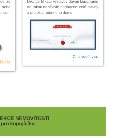
adě, že
Díky certifikátu výstavby dávají kupujícímu
 nebo
do rukou nezávislé hodnocení celé stavby
plíseň,
a projektu rodinného domu.
Chci vědět více
ět více
PEKCE NEMOVITOSTI
pro kupujícího: