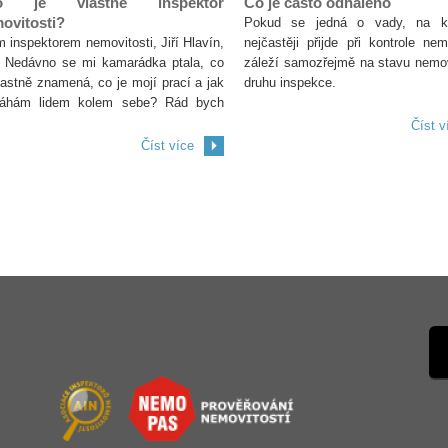
o je vlastně inspektor
Co je často odhaleno
ovitosti?
Pokud se jedná o vady, na k
 inspektorem nemovitosti, Jiří Hlavín,
nejčastěji přijde při kontrole nemo
. Nedávno se mi kamarádka ptala, co
záleží samozřejmě na stavu nemov
lastně znamená, co je mojí prací a jak
druhu inspekce.
áhám lidem kolem sebe? Rád bych
 vysvětlil, o co se jedná a co je ná
Číst v
Číst více