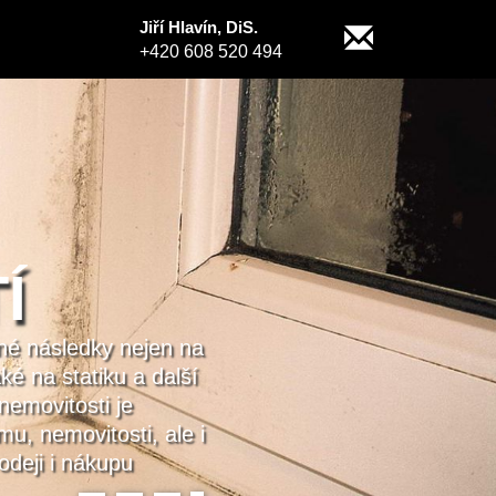
Jiří Hlavín, DiS.
+420 608 520 494
P
Průkaz
hodnoc
dobře 
se zap
úsporn