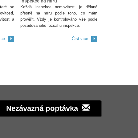
Inspekce na míru
teré se
Každá inspekce nemovitosti je dělaná
vitosti,
přesně na míru podle toho, co mám
itosti a
prověřit. Vždy je kontrolováno vše podle
požadovaného rozsahu inspekce.
íce
Číst více
Nezávazná poptávka