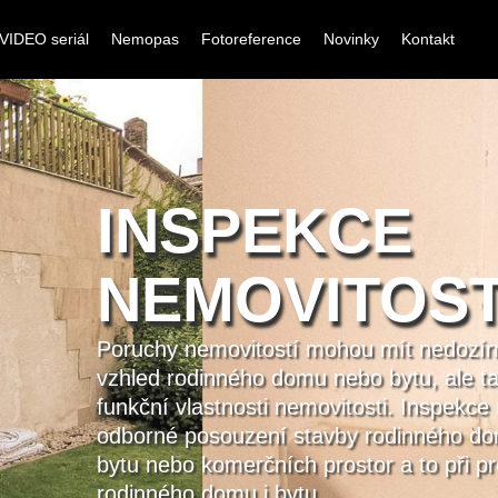
VIDEO seriál
Nemopas
Fotoreference
Novinky
Kontakt
na
í
 i