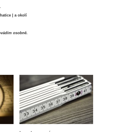
.
atice | a okolí
provádím osobně.