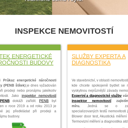
INSPEKCE NEMOVITOSTÍ
ÍTEK ENERGETICKÉ
SLUŽBY EXPERTA A
ROČNOSTI BUDOVY
DIAGNOSTIKA
li
Průkaz energetické náročnosti
Ve stavebnictví, v oblasti nemovitost
y (PENB štítek)
je dnes vyžadován
kde chcete spokojeně bydlet se
při prodeji nebo pronájmu jakékoliv
vyskytnou nejrůznější závady nemov
itosti. Jako
inspektor nemovitostí
Expertní a diagnostické služby
vám
PENB
dokáži zařídit.
PENB
byl
inspektor nemovitostí
zajist
en v roce 2019 a od roku 2013 je
míru.
Jedná se o zajiš
né jej předkládat při prodeji a
specializovaných testů nemovitosti 
ájmu budovy.
Blower door test, Akustická měření
Termovizní měření a diagnostika atd