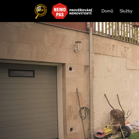
Domů
Služby
SPEKCE
MOVITOSTÍ
emovitostí mohou mít nedozírné následky nejen 
dinného domu nebo bytu, ale také na statiku a dalš
lastnosti nemovitosti. Inspekce nemovitosti je
osouzení stavby rodinného domu, nemovitosti, ale
 komerčních prostor a to při prodeji i nákupu
 domu i bytu.