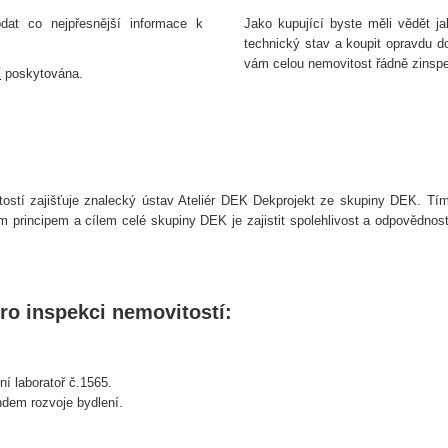
odat co nejpřesnější informace k
Jako kupující byste měli vědět j
technický stav a koupit opravdu do
vám celou nemovitost řádně zinspe
í
poskytována.
stí zajišťuje znalecký ústav Ateliér DEK Dekprojekt ze skupiny DEK. Tímt
 principem a cílem celé skupiny DEK je zajistit spolehlivost a odpovědnost
pro inspekci nemovitostí:
í laboratoř č.1565.
dem rozvoje bydlení.