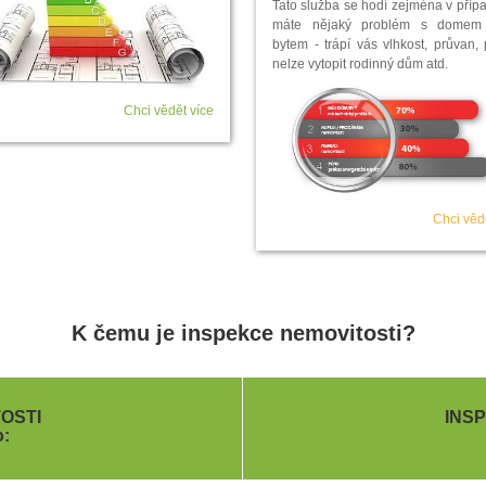
Tato služba se hodí zejména v příp
máte nějaký problém s domem
bytem - trápí vás vlhkost, průvan, 
nelze vytopit rodinný dům atd.
Chci vědět více
Chci věd
K čemu je inspekce nemovitosti?
OSTI
INS
o: