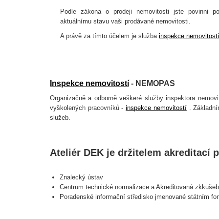
Podle zákona o prodeji nemovitosti jste povinni p
aktuálnímu stavu vaši prodávané nemovitosti.
A právě za tímto účelem je služba
inspekce nemovitost
Inspekce nemovitostí
- NEMOPAS
Organizačně a odborně veškeré služby inspektora nemovito
vyškolených pracovníků -
inspekce nemovitostí
. Základním
služeb.
Ateliér DEK je držitelem akreditací 
Znalecký ústav
Centrum technické normalizace a Akreditovaná zkkušebn
Poradenské informační středisko jmenované státním fon