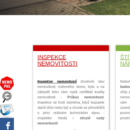
INSPEKCE
ŠT
NEMOVITOSTI
NÁ
Inspektor nemovitostí
zhodnotí stav
Nebo
nemovitosti, rodinného domu, bytu a na
budov
základě toho vám vydá certifikát kvality
vždy 
nemovitosti -
Průkaz nemovitosti
.
nemov
Inspekce se hodí zejména, když kupujete
vám
starší dům nebo byt a chcete se přesvědčit
zaved
o jeho reálném technickém stavu -
povin
inspektor hledá i
skryté vady
prodn
nemovitosti!