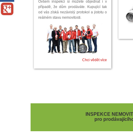
Ovšem inspekci si můžete objednat i v
případě, že dům prodáváte. Kupující tak
od vás získá nezávislý protokol a jistotu o
reálném stavu nemovitosti.
Chci vědět více
INSPEKCE NEMOVIT
pro prodávajícíh