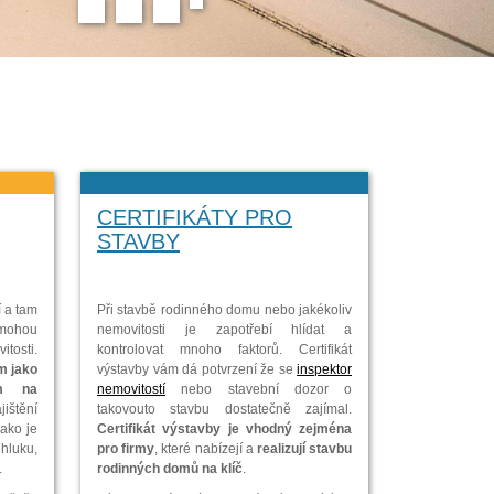
CERTIFIKÁTY PRO
STAVBY
í a tam
Při stavbě rodinného domu nebo jakékoliv
 mohou
nemovitosti je zapotřebí hlídat a
itosti.
kontrolovat mnoho faktorů. Certifikát
 jako
výstavby vám dá potvrzení že se
inspektor
ím na
nemovitostí
nebo stavební dozor o
tění
takovouto stavbu dostatečně zajímal.
jako je
Certifikát výstavby je vhodný zejména
 hluku,
pro firmy
, které nabízejí a
realizují stavbu
.
rodinných domů na klíč
.