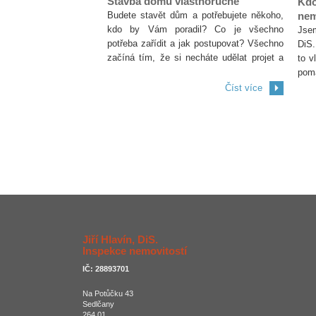
Stavba domu vlastnoručně
Kd
Budete stavět dům a potřebujete někoho,
nem
kdo by Vám poradil? Co je všechno
Jsem
potřeba zařídit a jak postupovat? Všechno
DiS
začíná tím, že si necháte udělat projet a
to v
požádáte o stavební povolení. To je ale je
pom
tedy
Číst více
Jiří Hlavín, DiS.
Inspekce nemovitostí
IČ: 28893701
Na Potůčku 43
Sedlčany
264 01