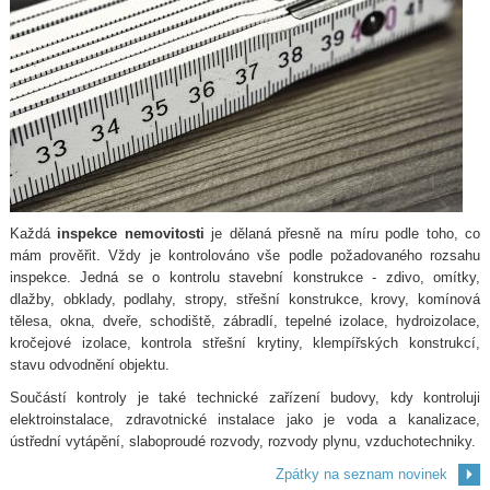
Každá
inspekce nemovitosti
je dělaná přesně na míru podle toho, co
mám prověřit. Vždy je kontrolováno vše podle požadovaného rozsahu
inspekce. Jedná se o kontrolu stavební konstrukce - zdivo, omítky,
dlažby, obklady, podlahy, stropy, střešní konstrukce, krovy, komínová
tělesa, okna, dveře, schodiště, zábradlí, tepelné izolace, hydroizolace,
kročejové izolace, kontrola střešní krytiny, klempířských konstrukcí,
stavu odvodnění objektu.
Součástí kontroly je také technické zařízení budovy, kdy kontroluji
elektroinstalace, zdravotnické instalace jako je voda a kanalizace,
ústřední vytápění, slaboproudé rozvody, rozvody plynu, vzduchotechniky.
Zpátky na seznam novinek