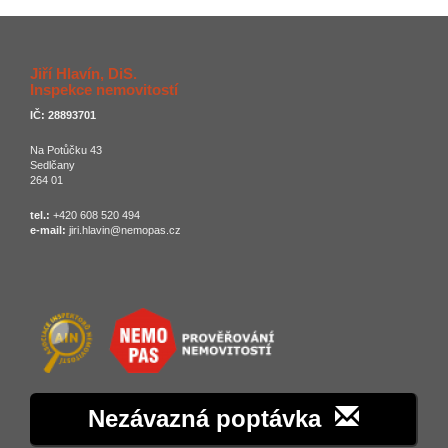
Jiří Hlavín, DiS.
Inspekce nemovitostí
IČ: 28893701
Na Potůčku 43
Sedlčany
264 01
tel.:
+420 608 520 494
e-mail:
jiri.hlavin@nemopas.cz
Nezávazná poptávka