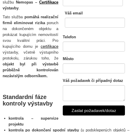
službu
Nemopas –
Certifikace
nezávislým odborníkem /
výstavby
.
specialistou v oboru.
Váš email
Tato služba
pomáhá realizační
firmě eliminovat rizika
poruch
na dokončeném objektu a
prokázat kupujícím nemovitostí
Telefon
svou kvalitní práci. Pro
kupujícího domu je
certifikace
výstavby, včetně výstupního
protokolu, zárukou toho, že
Město
objekt byl při výstavbě
průběžně kontrolován
nezávislým odborníkem.
Váš požadavek či případný dotaz
Standardní fáze
kontroly výstavby
kontrola – supervize
projektu
kontrola po dokončení spodní stavby
(u podsklepených objektů –