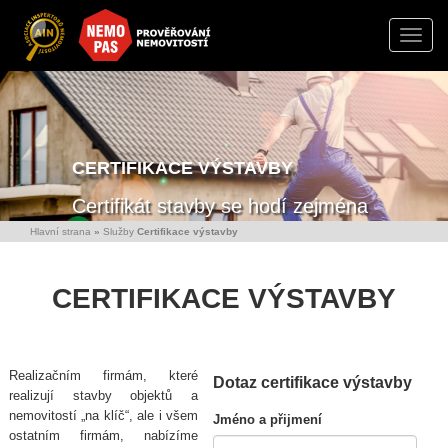
Toggle
naviga
CERTIFIKACE VÝSTAVBY
Certifikát stavby se hodí zejména
pro stavební společnosti jako
Hlavní strana
»
Služby
Certifikace výstavby
nezávislý odborný posudek
správné výstavby nemovitosti.
CERTIFIKACE VÝSTAVBY
Certifikaci výstavby určitě ocení
také kupující domů na klíč, kteří
mají díky tomuto dokumentu
Realizačním firmám, které
Dotaz certifikace výstavby
jistotu a záruku toho, že
realizují stavby objektů a
nemovitost byla při stavbě
nemovitostí „na klíč“, ale i všem
Jméno a přijmení
ostatním firmám, nabízíme
průběžně kontrolována