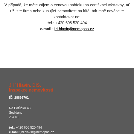
V případě, že máte zájem o cenovou nabídku na certifikaci výstavby, ať
už jste firma nebo kupující nemovitost na klíč, tak mně neváhejte
kontaktovat na:
tel.:
+420 608 520 494
e-mail:
jiri.hlavin@nemopas.cz
Jiří Hlavín, DiS.
Inspekce nemovitostí
IČ: 28893701
Na Potůčku 43
Sedlčany
264 01
tel.:
+420 608 520 494
e-mail:
jiri.hlavin@nemopas.cz